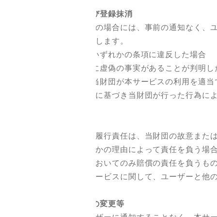
7．利用制限および登録抹消
当財団は、以下の場合には、事前の通知なく、ユ
とができるものとします。
（1）本規約のいずれかの条項に違反した場合
（2）登録事項に虚偽の事実があることが判明し
（3）その他、当財団が本サービスの利用を適当
当財団は、本条に基づき当財団が行った行為によ
8．免責事項
当財団の債務不履行責任は、当財団の故意または
当財団は、何らかの理由によって責任を負う場合
当額）の範囲内においてのみ賠償の責任を負うも
当財団は、本サービスに関して、ユーザーと他の
9．サービス内容の変更等