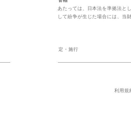
14．準拠法・裁判管轄
本規約の解釈にあたっては、日本法を準拠法と
本サービスに関して紛争が生じた場合には、当財
(附則)
2024年7月9日制定・施行
利用規