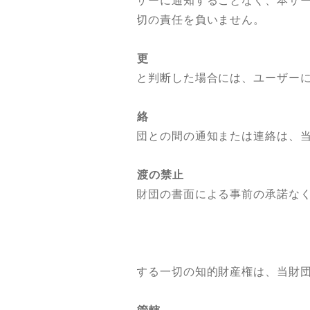
当財団は、ユーザーに通知することなく、本サー
た損害について一切の責任を負いません。
10．利用規約の変更
当財団は、必要と判断した場合には、ユーザーに
11．通知または連絡
ユーザーと当財団との間の通知または連絡は、当
12．権利義務の譲渡の禁止
ユーザーは、当財団の書面による事前の承諾なく
きません。
13．権利帰属
本サービスに関する一切の知的財産権は、当財団