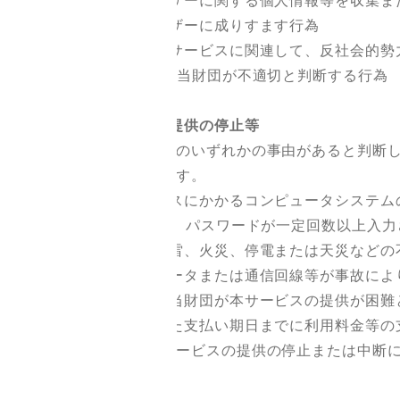
（7）他のユーザーに関する個人情報等を収集ま
（8）他のユーザーに成りすます行為
（9）当財団のサービスに関連して、反社会的勢
（10）その他、当財団が不適切と判断する行為
6．本サービスの提供の停止等
当財団は、以下のいずれかの事由があると判断し
できるものとします。
（1）本サービスにかかるコンピュータシステム
（2）誤ったID、パスワードが一定回数以上入力
（3）地震、落雷、火災、停電または天災などの
（4）コンピュータまたは通信回線等が事故によ
（5）その他、当財団が本サービスの提供が困難
（6）定められた支払い期日までに利用料金等の
当財団は、本サービスの提供の停止または中断に
いものとします。