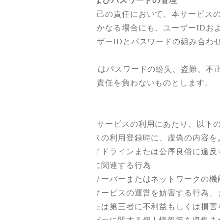
4．ユーザーIDおよびパスワードの管理
ユーザーは、自己の責任において、本サービスの
ユーザーは、いかなる場合にも、ユーザーIDお
当財団は、ユーザーIDとパスワードの組み合わせ
みなします。
ユーザーIDまたはパスワードの紛失、盗難、不
も、当財団は一切責任を負わないものとします。
5．禁止事項
ユーザーは、本サービスの利用にあたり、以下の
（1）本サービスの利用登録時に、虚偽の内容を
（2）法令、ガイドラインまたは公序良俗に違反
（3）犯罪行為に関連する行為
（4）当財団のサーバーまたはネットワークの機
（5）当財団のサービスの運営を妨害する行為、
（6）当財団または第三者に不利益もしくは損害